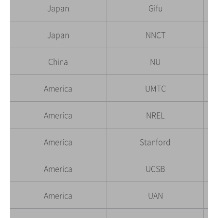
Japan
Gifu
Japan
NNCT
China
NU
America
UMTC
America
NREL
America
Stanford
America
UCSB
America
UAN