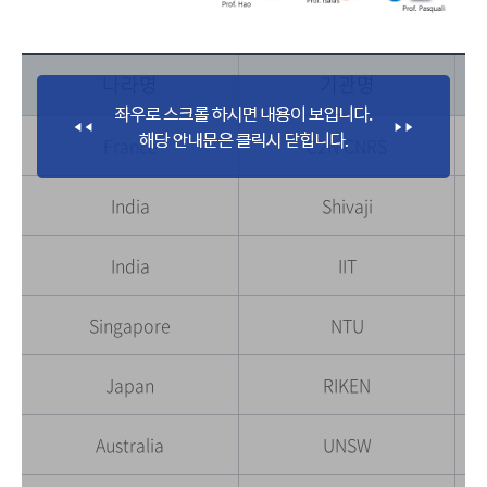
나라명
기관명
France
C2N CNRS
India
Shivaji
India
IIT
Singapore
NTU
Japan
RIKEN
Australia
UNSW